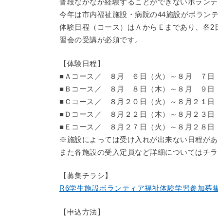
普段なかなか経験することができないボランテ
今年は市内福祉施設・病院の44施設がボラン
体験日程（コース）はＡからＥまであり、各2
習会の受講が必須です。
【体験日程】
■Ａコース／ ８月 ６日（火）～８月 ７日
■Ｂコース／ ８月 ８日（木）～８月 ９日
■Ｃコース／ ８月２０日（火）～８月２１日
■Ｄコース／ ８月２２日（木）～８月２３日
■Ｅコース／ ８月２７日（火）～８月２８日
※施設によっては受け入れが出来ない日程があ
また各施設の受入定員など詳細についてはチラ
【募集チラシ】
R6学生施設ボランティア福祉体験学習参加募集チ
【申込方法】