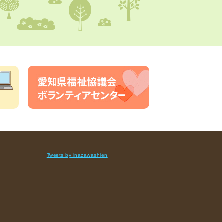
Tweets by inazawashien