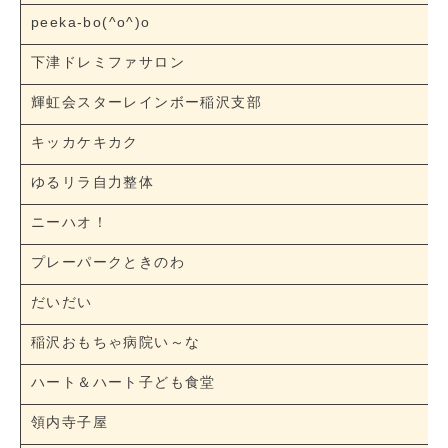
peeka-bo(^o^)o
下津ドレミファサロン
輝虹会スターレインボー稲沢支部
キッカケキカク
ゆるリラ自力整体
ニーハオ！
プレーパークときのわ
だいだい
稲沢おもちゃ病院い～な
ハート＆ハート子ども食堂
領内寺子屋